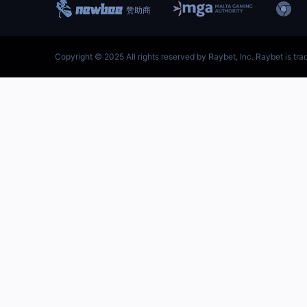
跳
至
内
容