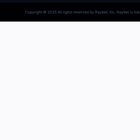
跳
至
内
容