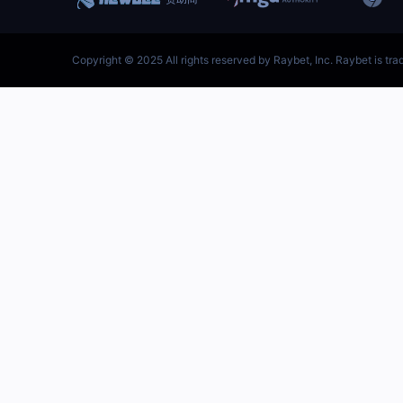
跳
至
内
容