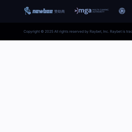
跳
至
内
容