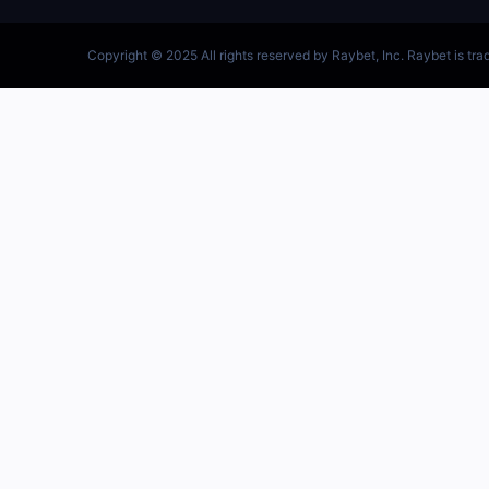
跳
至
内
容