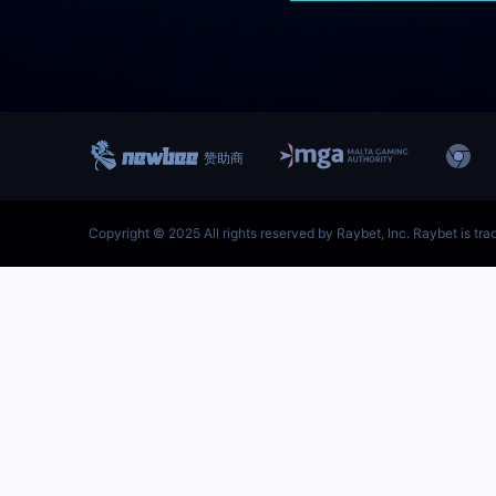
跳
至
内
容